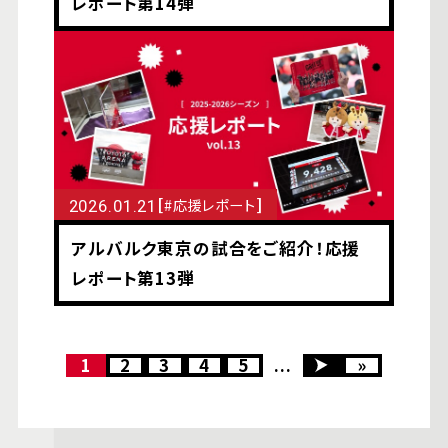
レポート第14弾
[
]
#応援レポート
2026.01.21
アルバルク東京の試合をご紹介！応援
レポート第13弾
1
2
3
4
5
...
»