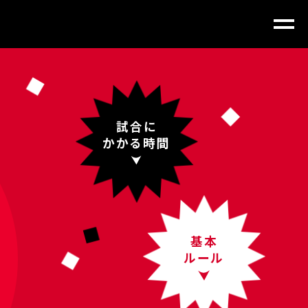
試合に
かかる時間
基本
ルール