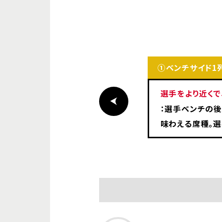
①ベンチサイド1
選手をより近く
：選手ベンチの
味わえる席種。