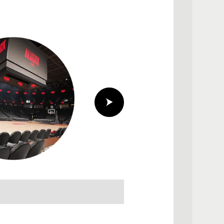
②メインA
コートに近い座席から、周
：コートのセンターから応
とができる席種。