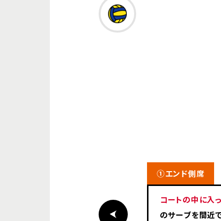
①エンド側席
コートの中に入
のサーブを間近で