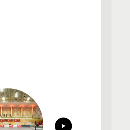
②コートサイド席
コートの近くで試合の臨場
体が見やすく臨場感を存分