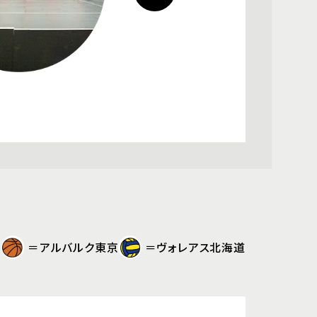
にて選手のプレーの迫力や
近で体感できる、大人気の
＝アルバルク東京
＝ヴォレアス北海道